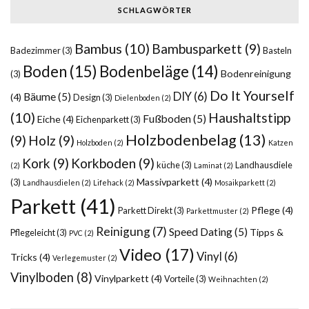
SCHLAGWÖRTER
Bambus
(10)
Bambusparkett
(9)
Badezimmer
(3)
Basteln
Boden
(15)
Bodenbeläge
(14)
Bodenreinigung
(3)
Do It Yourself
DIY
(6)
Bäume
(5)
(4)
Design
(3)
Dielenboden
(2)
(10)
Haushaltstipp
Fußboden
(5)
Eiche
(4)
Eichenparkett
(3)
Holzbodenbelag
(13)
(9)
Holz
(9)
Holzboden
(2)
Katzen
Kork
(9)
Korkboden
(9)
küche
(3)
Landhausdiele
(2)
Laminat
(2)
Massivparkett
(4)
(3)
Landhausdielen
(2)
Lifehack
(2)
Mosaikparkett
(2)
Parkett
(41)
Pflege
(4)
Parkett Direkt
(3)
Parkettmuster
(2)
Reinigung
(7)
Speed Dating
(5)
Tipps &
Pflegeleicht
(3)
PVC
(2)
Video
(17)
Vinyl
(6)
Tricks
(4)
Verlegemuster
(2)
Vinylboden
(8)
Vinylparkett
(4)
Vorteile
(3)
Weihnachten
(2)