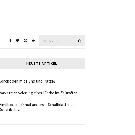
Search
SEARCH
for:
NEUSTE ARTIKEL
Korkboden mit Hund und Katze?
Parkettrenovierung einer Kirche im Zeitraffer
Vinylboden einmal anders – Schallplatten als
Bodenbelag