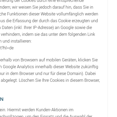
herung der Cookies durch eine entsprechende
ndern; wir weisen Sie jedoch darauf hin, dass Sie in
iche Funktionen dieser Website vollumfänglich werden
us die Erfassung der durch das Cookie erzeugten und
Daten (inkl. Ihrer IP-Adresse) an Google sowie die
 verhindern, indem sie das unter dem folgenden Link
 und installieren:
ut?hl=de
erhalb von Browsern auf mobilen Geräten, klicken Sie
ch Google Analytics innerhalb dieser Website zukünftig
 nur in dem Browser und nur für diese Domain). Dabei
 abgelegt. Löschen Sie Ihre Cookies in diesem Browser,
ON
ein. Hiermit werden Kunden-Aktionen im
hvollzogen, um den Einsatz und die Auswahl der