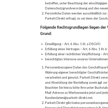
betreffen, unter Beachtung der einschlägige
Datenschutzgrundverordnung und des neuen
Persönliche Daten werden ausschließlich zu
Parkett Direkt erfragt, es sei denn der Gesc
Folgende Rechtsgrundlagen liegen der
Grund:
Einwilligung – Art. 6 Abs. 1 lit. a DSGVO
Erfüllung eines Vertrages – Art. 6 Abs. 1 lit
Erfüllung einer rechtlichen Verpflichtung – Ar
berechtigtes Interesse unseres Unternehmens 
Personenbezogene Daten des Geschäftspartne
Wahrung eigener berechtigter Geschäftsinter
verarbeitet und genutzt. Parkett Direkt ver
und Abwicklung der Bestellung sowie ggf. zur
Beachten Sie hierzu bitte Ihre unter Buchstab
Mail-Adresse zu Werbezwecke jetzt und jede
Kundendaten@parkett-direkt.net.
Parkett Direkt gibt keine personenbezogene
hiervon sind Dienstleistungspartner (z.B. V