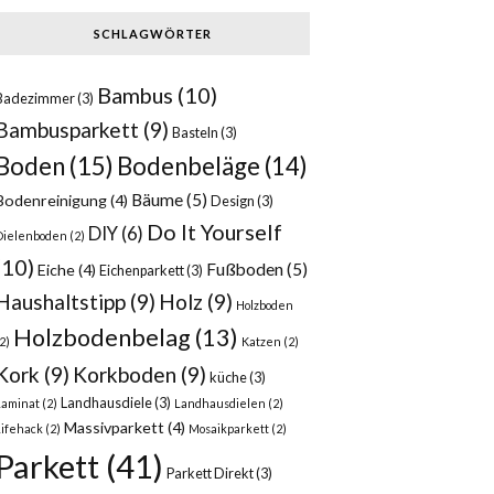
SCHLAGWÖRTER
Bambus
(10)
Badezimmer
(3)
Bambusparkett
(9)
Basteln
(3)
Boden
(15)
Bodenbeläge
(14)
Bäume
(5)
Bodenreinigung
(4)
Design
(3)
Do It Yourself
DIY
(6)
Dielenboden
(2)
(10)
Fußboden
(5)
Eiche
(4)
Eichenparkett
(3)
Haushaltstipp
(9)
Holz
(9)
Holzboden
Holzbodenbelag
(13)
2)
Katzen
(2)
Kork
(9)
Korkboden
(9)
küche
(3)
Landhausdiele
(3)
Laminat
(2)
Landhausdielen
(2)
Massivparkett
(4)
Lifehack
(2)
Mosaikparkett
(2)
Parkett
(41)
Parkett Direkt
(3)