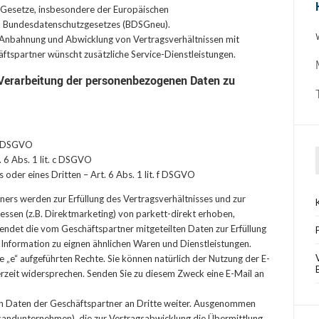
n Gesetze, insbesondere der Europäischen
 Bundesdatenschutzgesetzes (BDSGneu).
r Anbahnung und Abwicklung von Vertragsverhältnissen mit
häftspartner wünscht zusätzliche Service-Dienstleistungen.
 Verarbeitung der personenbezogenen Daten zu
. b DSGVO
t. 6 Abs. 1 lit. c DSGVO
oder eines Dritten – Art. 6 Abs. 1 lit. f DSGVO
rs werden zur Erfüllung des Vertragsverhältnisses und zur
essen (z.B. Direktmarketing) von parkett-direkt erhoben,
wendet die vom Geschäftspartner mitgeteilten Daten zur Erfüllung
 Information zu eignen ähnlichen Waren und Dienstleistungen.
e „e“ aufgeführten Rechte. Sie können natürlich der Nutzung der E-
rzeit widersprechen. Senden Sie zu diesem Zweck eine E-Mail an
n Daten der Geschäftspartner an Dritte weiter. Ausgenommen
ersandunternehmen), die zur Vertragsabwicklung die Übermittlung