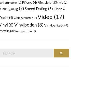
Pflege
(4)
Pflegeleicht
(3)
Parkettmuster
(2)
PVC
(2)
Reinigung
(7)
Speed Dating
(5)
Tipps &
Video
(17)
Tricks
(4)
Verlegemuster
(2)
Vinylboden
(8)
Vinyl
(6)
Vinylparkett
(4)
Vorteile
(3)
Weihnachten
(2)
Search
SEARCH
or: