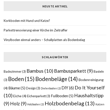
NEUSTE ARTIKEL
Korkboden mit Hund und Katze?
Parkettrenovierung einer Kirche im Zeitraffer
Vinylboden einmal anders – Schallplatten als Bodenbelag
SCHLAGWÖRTER
Bambus
(10)
Bambusparkett
(9)
Badezimmer
(3)
Basteln
Boden
(15)
Bodenbeläge
(14)
Bodenreinigung
(3)
Do It Yourself
DIY
(6)
Bäume
(5)
(4)
Design
(3)
Dielenboden
(2)
(10)
Haushaltstipp
Fußboden
(5)
Eiche
(4)
Eichenparkett
(3)
Holzbodenbelag
(13)
(9)
Holz
(9)
Holzboden
(2)
Katzen