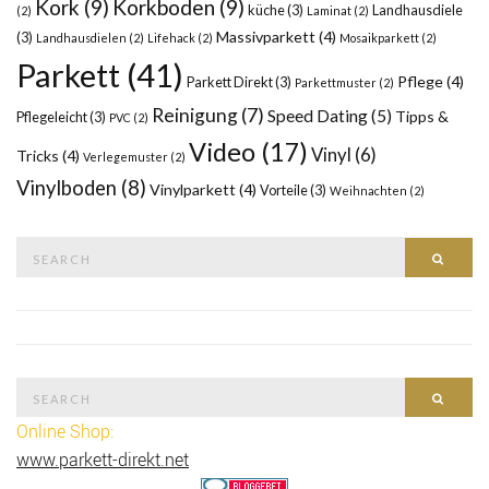
Kork
(9)
Korkboden
(9)
küche
(3)
Landhausdiele
(2)
Laminat
(2)
Massivparkett
(4)
(3)
Landhausdielen
(2)
Lifehack
(2)
Mosaikparkett
(2)
Parkett
(41)
Pflege
(4)
Parkett Direkt
(3)
Parkettmuster
(2)
Reinigung
(7)
Speed Dating
(5)
Tipps &
Pflegeleicht
(3)
PVC
(2)
Video
(17)
Vinyl
(6)
Tricks
(4)
Verlegemuster
(2)
Vinylboden
(8)
Vinylparkett
(4)
Vorteile
(3)
Weihnachten
(2)
Search
SEAR
for:
Search
SEAR
for:
Online Shop:
www.parkett-direkt.net