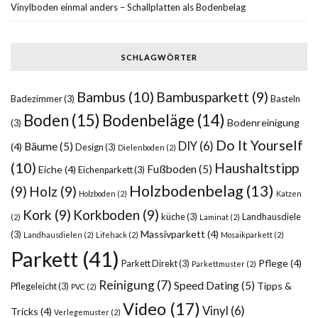
Vinylboden einmal anders – Schallplatten als Bodenbelag
SCHLAGWÖRTER
Bambus
(10)
Bambusparkett
(9)
Badezimmer
(3)
Basteln
Boden
(15)
Bodenbeläge
(14)
Bodenreinigung
(3)
Do It Yourself
DIY
(6)
Bäume
(5)
(4)
Design
(3)
Dielenboden
(2)
(10)
Haushaltstipp
Fußboden
(5)
Eiche
(4)
Eichenparkett
(3)
Holzbodenbelag
(13)
(9)
Holz
(9)
Holzboden
(2)
Katzen
Kork
(9)
Korkboden
(9)
küche
(3)
Landhausdiele
(2)
Laminat
(2)
Massivparkett
(4)
(3)
Landhausdielen
(2)
Lifehack
(2)
Mosaikparkett
(2)
Parkett
(41)
Pflege
(4)
Parkett Direkt
(3)
Parkettmuster
(2)
Reinigung
(7)
Speed Dating
(5)
Tipps &
Pflegeleicht
(3)
PVC
(2)
Video
(17)
Vinyl
(6)
Tricks
(4)
Verlegemuster
(2)