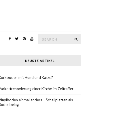
Search
SEARCH
for:
NEUSTE ARTIKEL
Korkboden mit Hund und Katze?
Parkettrenovierung einer Kirche im Zeitraffer
Vinylboden einmal anders – Schallplatten als
Bodenbelag