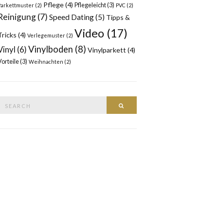
Pflege
(4)
Pflegeleicht
(3)
Parkettmuster
(2)
PVC
(2)
Reinigung
(7)
Speed Dating
(5)
Tipps &
Video
(17)
Tricks
(4)
Verlegemuster
(2)
Vinylboden
(8)
Vinyl
(6)
Vinylparkett
(4)
Vorteile
(3)
Weihnachten
(2)
Search
SEARCH
or: