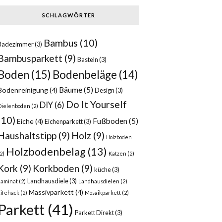
SCHLAGWÖRTER
Bambus
(10)
Badezimmer
(3)
Bambusparkett
(9)
Basteln
(3)
Boden
(15)
Bodenbeläge
(14)
Bäume
(5)
Bodenreinigung
(4)
Design
(3)
Do It Yourself
DIY
(6)
Dielenboden
(2)
(10)
Fußboden
(5)
Eiche
(4)
Eichenparkett
(3)
Haushaltstipp
(9)
Holz
(9)
Holzboden
Holzbodenbelag
(13)
2)
Katzen
(2)
Kork
(9)
Korkboden
(9)
küche
(3)
Landhausdiele
(3)
Laminat
(2)
Landhausdielen
(2)
Massivparkett
(4)
Lifehack
(2)
Mosaikparkett
(2)
Parkett
(41)
Parkett Direkt
(3)