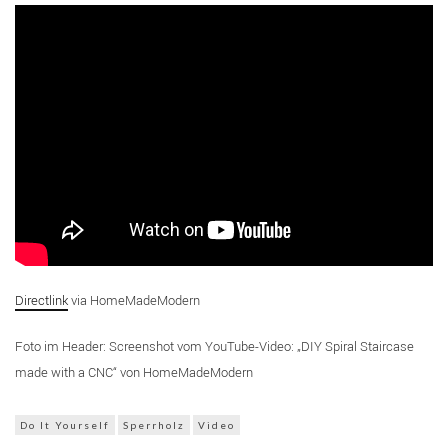
Directlink
via HomeMadeModern
Foto im Header: Screenshot vom YouTube-Video: „DIY Spiral Staircase
made with a CNC“ von HomeMadeModern
Do It Yourself
Sperrholz
Video