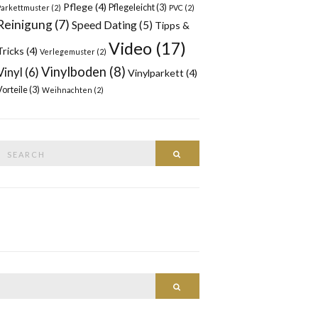
Pflege
(4)
Pflegeleicht
(3)
Parkettmuster
(2)
PVC
(2)
Reinigung
(7)
Speed Dating
(5)
Tipps &
Video
(17)
Tricks
(4)
Verlegemuster
(2)
Vinylboden
(8)
Vinyl
(6)
Vinylparkett
(4)
Vorteile
(3)
Weihnachten
(2)
Search
SEARCH
or:
SEARCH