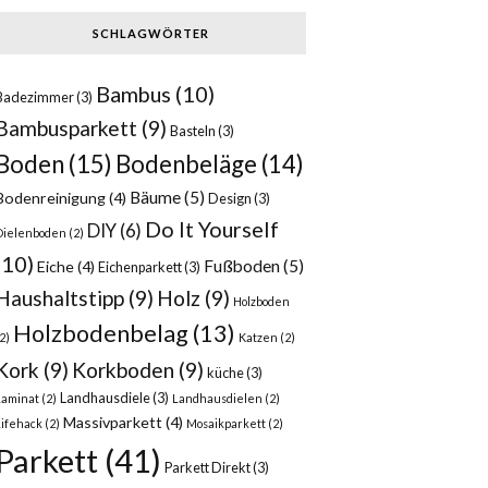
SCHLAGWÖRTER
Bambus
(10)
Badezimmer
(3)
Bambusparkett
(9)
Basteln
(3)
Boden
(15)
Bodenbeläge
(14)
Bäume
(5)
Bodenreinigung
(4)
Design
(3)
Do It Yourself
DIY
(6)
Dielenboden
(2)
(10)
Fußboden
(5)
Eiche
(4)
Eichenparkett
(3)
Haushaltstipp
(9)
Holz
(9)
Holzboden
Holzbodenbelag
(13)
2)
Katzen
(2)
Kork
(9)
Korkboden
(9)
küche
(3)
Landhausdiele
(3)
Laminat
(2)
Landhausdielen
(2)
Massivparkett
(4)
Lifehack
(2)
Mosaikparkett
(2)
Parkett
(41)
Parkett Direkt
(3)