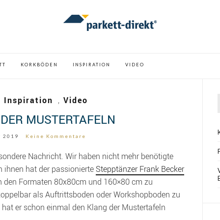
TT
KORKBÖDEN
INSPIRATION
VIDEO
 Inspiration
,
Video
 DER MUSTERTAFELN
r 2019
Keine Kommentare
sondere Nachricht. Wir haben nicht mehr benötigte
n ihnen hat der passionierte
Stepptänzer Frank Becker
en in den Formaten 80x80cm und 160×80 cm zu
 koppelbar als Auftrittsboden oder Workshopboden zu
 hat er schon einmal den Klang der Mustertafeln