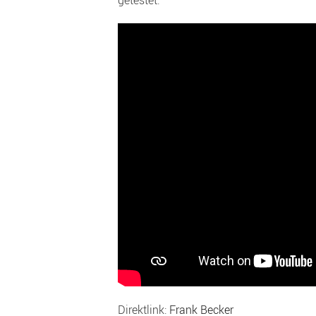
getestet:
Direktlink:
Frank Becker