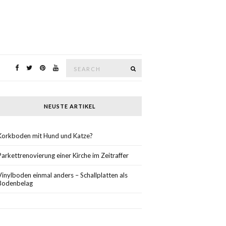
Search
SEARCH
for:
NEUSTE ARTIKEL
Korkboden mit Hund und Katze?
Parkettrenovierung einer Kirche im Zeitraffer
Vinylboden einmal anders – Schallplatten als
Bodenbelag