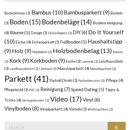
Bambus
(10)
Bambusparkett
(9)
Badezimmer
(3)
Basteln
Boden
(15)
Bodenbeläge
(14)
Bodenreinigung
(3)
Do It Yourself
DIY
(6)
Bäume
(5)
(4)
Design
(3)
Dielenboden
(2)
(10)
Haushaltstipp
Fußboden
(5)
Eiche
(4)
Eichenparkett
(3)
Holzbodenbelag
(13)
(9)
Holz
(9)
Holzboden
(2)
Katzen
Kork
(9)
Korkboden
(9)
küche
(3)
Landhausdiele
(2)
Laminat
(2)
Massivparkett
(4)
(3)
Landhausdielen
(2)
Lifehack
(2)
Mosaikparkett
(2)
Parkett
(41)
Pflege
(4)
Parkett Direkt
(3)
Parkettmuster
(2)
Reinigung
(7)
Speed Dating
(5)
Tipps &
Pflegeleicht
(3)
PVC
(2)
Video
(17)
Vinyl
(6)
Tricks
(4)
Verlegemuster
(2)
Vinylboden
(8)
Vinylparkett
(4)
Vorteile
(3)
Weihnachten
(2)
Search
SEAR