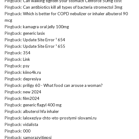
Pingback:
Can walking tighten your stomach Cenforce 50mg cost
Pingback:
Can antibiotics kill all types of bacteria stromectol 3mg
Pingback:
Which is better for COPD nebulizer or inhaler albuterol 90
mcg
Pingback:
kamagra oral jelly 100mg
Pingback:
generic lasix
Pingback:
Update Site Error ¹ 654
Pingback:
Update Site Error ¹ 655
Pingback:
354
Pingback:
Link
Pingback:
psy
Pingback:
kiino4k.ru
Pingback:
depresiya
Pingback:
priligy 60 - What food can arouse a woman?
Pingback:
new 2024
Pingback:
film2024
Pingback:
generic flagyl 400 mg
Pingback:
albuterol hfa inhaler
Pingback:
laloxeziya-chto-eto-prostymi-slovami.ru
Pingback:
vidalista
Pingback:
000
Pingback:
samorazvitiepsi