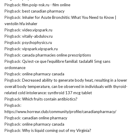
Pingback:
film.poip-nsk.ru - film online
Pingback:
best canadian pharmacy
Pingback:
Inhaler for Acute Bronchitis: What You Need to Know |
ventolin hfa inhaler
Pingback:
video.vipspark.ru
Pingback:
vitaliy-abdulov.ru
Pingback:
psychophysics.ru
Pingback:
vipspark.vipspark.ru
Pingback:
canada pharmacies online prescriptions
Pingback:
Qu'est-ce que l'equilibre familial: tadalafil 5mg sans
ordonnance
Pingback:
online pharmacy canada
Pingback:
Decreased ability to generate body heat, resulting in a lower
overall body temperature, can be observed in individuals with thyroid-
related cold intolerance: synthroid 137 mcg tablet
Pingback:
Which fruits contain antibiotics?
Pingback:
https://www.horreur.club/community/profile/canadianpharmacy/
Pingback:
canadian online pharmacy
Pingback:
online pharmacy canada
Pingback:
Why is liquid coming out of my Virginia?