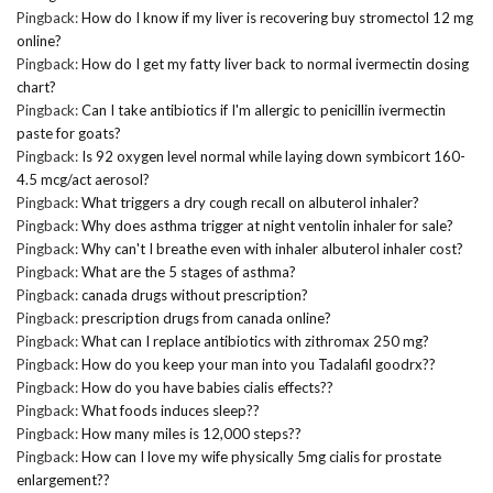
Pingback:
How do I know if my liver is recovering buy stromectol 12 mg
online?
Pingback:
How do I get my fatty liver back to normal ivermectin dosing
chart?
Pingback:
Can I take antibiotics if I'm allergic to penicillin ivermectin
paste for goats?
Pingback:
Is 92 oxygen level normal while laying down symbicort 160-
4.5 mcg/act aerosol?
Pingback:
What triggers a dry cough recall on albuterol inhaler?
Pingback:
Why does asthma trigger at night ventolin inhaler for sale?
Pingback:
Why can't I breathe even with inhaler albuterol inhaler cost?
Pingback:
What are the 5 stages of asthma?
Pingback:
canada drugs without prescription?
Pingback:
prescription drugs from canada online?
Pingback:
What can I replace antibiotics with zithromax 250 mg?
Pingback:
How do you keep your man into you Tadalafil goodrx??
Pingback:
How do you have babies cialis effects??
Pingback:
What foods induces sleep??
Pingback:
How many miles is 12,000 steps??
Pingback:
How can I love my wife physically 5mg cialis for prostate
enlargement??