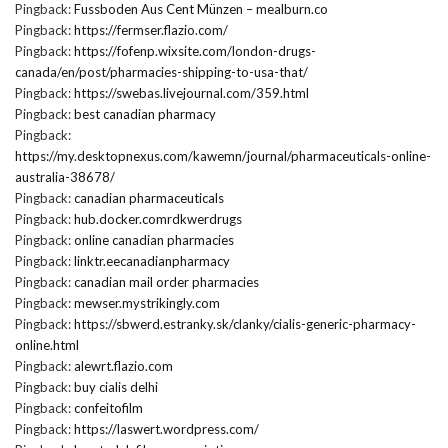
Pingback:
Fussboden Aus Cent Münzen – mealburn.co
Pingback:
https://fermser.flazio.com/
Pingback:
https://fofenp.wixsite.com/london-drugs-
canada/en/post/pharmacies-shipping-to-usa-that/
Pingback:
https://swebas.livejournal.com/359.html
Pingback:
best canadian pharmacy
Pingback:
https://my.desktopnexus.com/kawemn/journal/pharmaceuticals-online-
australia-38678/
Pingback:
canadian pharmaceuticals
Pingback:
hub.docker.comrdkwerdrugs
Pingback:
online canadian pharmacies
Pingback:
linktr.eecanadianpharmacy
Pingback:
canadian mail order pharmacies
Pingback:
mewser.mystrikingly.com
Pingback:
https://sbwerd.estranky.sk/clanky/cialis-generic-pharmacy-
online.html
Pingback:
alewrt.flazio.com
Pingback:
buy cialis delhi
Pingback:
confeitofilm
Pingback:
https://laswert.wordpress.com/