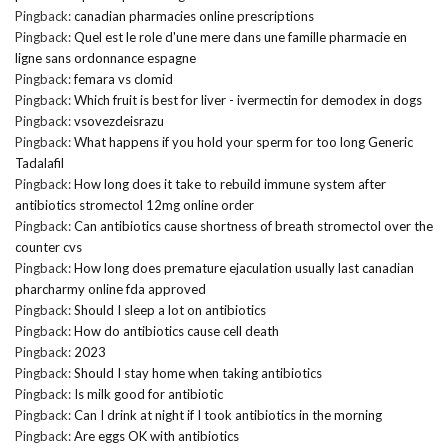
Pingback:
canadian pharmacies online prescriptions
Pingback:
Quel est le role d'une mere dans une famille pharmacie en
ligne sans ordonnance espagne
Pingback:
femara vs clomid
Pingback:
Which fruit is best for liver - ivermectin for demodex in dogs
Pingback:
vsovezdeisrazu
Pingback:
What happens if you hold your sperm for too long Generic
Tadalafil
Pingback:
How long does it take to rebuild immune system after
antibiotics stromectol 12mg online order
Pingback:
Can antibiotics cause shortness of breath stromectol over the
counter cvs
Pingback:
How long does premature ejaculation usually last canadian
pharcharmy online fda approved
Pingback:
Should I sleep a lot on antibiotics
Pingback:
How do antibiotics cause cell death
Pingback:
2023
Pingback:
Should I stay home when taking antibiotics
Pingback:
Is milk good for antibiotic
Pingback:
Can I drink at night if I took antibiotics in the morning
Pingback:
Are eggs OK with antibiotics