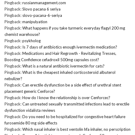
Pingback:
russianmanagement.com
Pingback:
Slovo pacana 6 seriya
Pingback:
slovo-pacana-6-seriya
Pingback:
manipulyation
Pingback:
What happens if you take turmeric everyday flagyl 200 mg
chemist warehouse?
Pingback:
psykholog
Pingback:
Is 7 days of antibiotics enough ivermectin medication?
Pingback:
Medications and Hair Regrowth - Revitalizing Tresses,
Boosting Confidence cefadroxil 500mg capsules cost?
Pingback:
What is a natural antibiotic ivermectin for cats?
Pingback:
What is the cheapest inhaled corticosteroid albuterol
nebulizer?
Pingback:
Can erectile dysfunction be a side effect of urethral stent
placement generic Cenforce?
Pingback:
How do I know the relationship is over Cenforcec?
Pingback:
Can untreated sexually transmitted infections lead to erectile
dysfunction vidalista reviews
Pingback:
Do you need to be hospitalized for congestive heart failure
furosemide 80 mg side effects
Pingback:
Which nasal inhaler is best ventolin hfa inhaler, no perscription