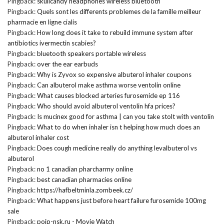
Pingback:
skullcandy headphones wireless bluetooth
Pingback:
Quels sont les differents problemes de la famille meilleur
pharmacie en ligne cialis
Pingback:
How long does it take to rebuild immune system after
antibiotics ivermectin scabies?
Pingback:
bluetooth speakers portable wireless
Pingback:
over the ear earbuds
Pingback:
Why is Zyvox so expensive albuterol inhaler coupons
Pingback:
Can albuterol make asthma worse ventolin online
Pingback:
What causes blocked arteries furosemide ep 116
Pingback:
Who should avoid albuterol ventolin hfa prices?
Pingback:
Is mucinex good for asthma | can you take stolt with ventolin
Pingback:
What to do when inhaler isn t helping how much does an
albuterol inhaler cost
Pingback:
Does cough medicine really do anything levalbuterol vs
albuterol
Pingback:
no 1 canadian pharcharmy online
Pingback:
best canadian pharmacies online
Pingback:
https://hafbeltminla.zombeek.cz/
Pingback:
What happens just before heart failure furosemide 100mg
sale
Pingback:
poip-nsk.ru - Movie Watch