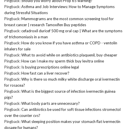
Pingback:
Should you worry about Prop 65 warning?
Pingback:
Asthma and Job Interviews: How to Manage Symptoms
during Stressful Situations
Pingback:
Mammograms are the most common screening tool for
breast cancer | research Tamoxifen Buy peptides
Pingback:
cefadroxil duricef 500 mg oral cap | What are the symptoms
of trichomoniasis in a man
Pingback:
How do you know if you have asthma or COPD - ventolin
inhalers for sale
Pingback:
What to avoid while on antibiotics plaquenil, buy cheaper
Pingback:
How can I make my sperm thick buy levitra online
Pingback:
Is buying prescriptions online legal
Pingback:
How fast can a liver recover?
Pingback:
Why is there so much milky white discharge oral ivermectin
for rosacea?
Pingback:
What is the biggest source of infection ivermectin guinea
pigs?
Pingback:
What body parts are unnecessary?
Pingback:
Can antibiotics be used for soft tissue infections stromectol
over the counter cvs?
Pingback:
What sleeping position makes your stomach flat ivermectin
dosage for humans?