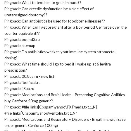
Pingback:
What to text him to get him back??
Pingback:
Can erectile dysfunction be a side effect of
ureterosigmoidostomy??
Pingback:
Can antibiotics be used for foodborne illnesses??
Pingback:
When can I get pregnant after a boy period Cenforce over the
counter equivalent??
Pingback:
ooohd3.ru
Pingback:
sitemap
Pingback:
Do antibiotics weaken your immune system stromectol
dosing?
Pingback:
What time should I go to bed if I wake up at 6 levitra
prescription?
Pingback:
00.8ua.ru - new list
Pingback:
fbofficial.ru
Pingback:
i.8ua.ru
Pingback:
Medications and Brain Health - Preserving Cognitive Abilities
buy Cenforce 50mg generic?
Pingback:
#file_links[C:\spam\yahoo\TXTmeds.txt,1,N]
#file_links[C:\spam\yahoo\ventolin.txt,1,N?
Pingback:
Medications and Respiratory Disorders - Breathing with Ease
order generic Cenforce 100mg?