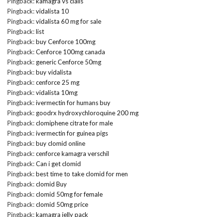
Pingback:
kamagra vs cialis
Pingback:
vidalista 10
Pingback:
vidalista 60 mg for sale
Pingback:
list
Pingback:
buy Cenforce 100mg
Pingback:
Cenforce 100mg canada
Pingback:
generic Cenforce 50mg
Pingback:
buy vidalista
Pingback:
cenforce 25 mg
Pingback:
vidalista 10mg
Pingback:
ivermectin for humans buy
Pingback:
goodrx hydroxychloroquine 200 mg
Pingback:
clomiphene citrate for male
Pingback:
ivermectin for guinea pigs
Pingback:
buy clomid online
Pingback:
cenforce kamagra verschil
Pingback:
Can i get clomid
Pingback:
best time to take clomid for men
Pingback:
clomid Buy
Pingback:
clomid 50mg for female
Pingback:
clomid 50mg price
Pingback:
kamagra jelly pack