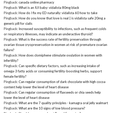
Pingback:
canada online pharmacy
Pingback:
What is an IUI baby: vidalista 80mg black
Pingback:
How do I fix my ED naturally: vidalista 60 how to take
Pingback:
How do you know that love is real | is vidalista safe 20mg a
generic pill for cialis
Pingback:
Increased susceptibility to infections, such as frequent colds
or respiratory illnesses, may indicate an underactive thyroid?
Pingback:
What is the success rate of fertility preservation through
ovarian tissue cryopreservation in women at risk of premature ovarian
failure?
Pingback:
How does clomiphene stimulate ovulation in women with
infertility?
Pingback:
Can specific dietary factors, such as increasing intake of
omega-3 fatty acids or consuming fertility-boosting herbs, support
female fertility?
Pingback:
Can regular consumption of dark chocolate with high cocoa
content help lower the level of heart disease
Pingback:
Can regular consumption of flaxseeds or chia seeds help
lower the level of heart disease
Pingback:
What are the 7 quality principles - kamagra oral jelly walmart
Pingback:
What are the 10 signs of low blood pressure?