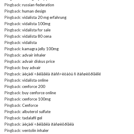
Pingback:
russian-federation
Pingback:
human design
Pingback:
vidalista 20 mg erfahrung
Pingback:
vidalista 100mg
Pingback:
vidalista for sale
Pingback:
vidalista 80 cena
Pingback:
vidalista
Pingback:
kamagra jelly 100mg
Pingback:
advair inhaler
Pingback:
advair diskus price
Pingback:
buy advair
Pingback:
äèçàéí ÷åëîâåêà ðàññ÷èòàòü ñ ðàñøèôðîâêîé
Pingback:
vidalista online
Pingback:
cenforce 200
Pingback:
buy cenforce online
Pingback:
cenforce 100mg
Pingback:
Cenforce
Pingback:
albuterol sulfate
Pingback:
tadalafil gel
Pingback:
äèçàéí ÷åëîâåêà ðàñøèôðîâêà
Pingback:
ventolin inhaler