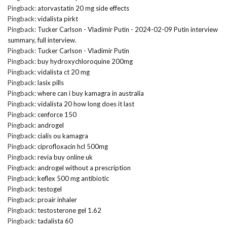
Pingback:
atorvastatin 20 mg side effects
Pingback:
vidalista pirkt
Pingback:
Tucker Carlson - Vladimir Putin - 2024-02-09 Putin interview
summary, full interview.
Pingback:
Tucker Carlson - Vladimir Putin
Pingback:
buy hydroxychloroquine 200mg
Pingback:
vidalista ct 20 mg
Pingback:
lasix pills
Pingback:
where can i buy kamagra in australia
Pingback:
vidalista 20 how long does it last
Pingback:
cenforce 150
Pingback:
androgel
Pingback:
cialis ou kamagra
Pingback:
ciprofloxacin hcl 500mg
Pingback:
revia buy online uk
Pingback:
androgel without a prescription
Pingback:
keflex 500 mg antibiotic
Pingback:
testogel
Pingback:
proair inhaler
Pingback:
testosterone gel 1.62
Pingback:
tadalista 60