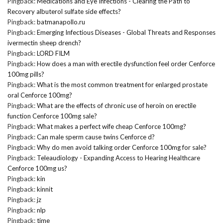
Pingback:
Medications and Eye Infections - Clearing the Path to
Recovery albuterol sulfate side effects?
Pingback:
batmanapollo.ru
Pingback:
Emerging Infectious Diseases - Global Threats and Responses
ivermectin sheep drench?
Pingback:
LORD FILM
Pingback:
How does a man with erectile dysfunction feel order Cenforce
100mg pills?
Pingback:
What is the most common treatment for enlarged prostate
oral Cenforce 100mg?
Pingback:
What are the effects of chronic use of heroin on erectile
function Cenforce 100mg sale?
Pingback:
What makes a perfect wife cheap Cenforce 100mg?
Pingback:
Can male sperm cause twins Cenforce d?
Pingback:
Why do men avoid talking order Cenforce 100mg for sale?
Pingback:
Teleaudiology - Expanding Access to Hearing Healthcare
Cenforce 100mg us?
Pingback:
kin
Pingback:
kinnit
Pingback:
jz
Pingback:
nlp
Pingback:
time