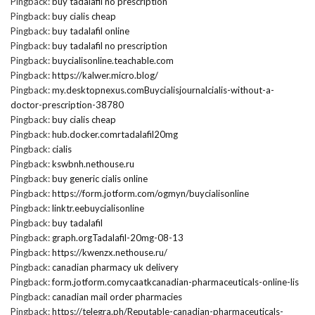
Pingback:
buy tadalafil no prescription
Pingback:
buy cialis cheap
Pingback:
buy tadalafil online
Pingback:
buy tadalafil no prescription
Pingback:
buycialisonline.teachable.com
Pingback:
https://kalwer.micro.blog/
Pingback:
my.desktopnexus.comBuycialisjournalcialis-without-a-
doctor-prescription-38780
Pingback:
buy cialis cheap
Pingback:
hub.docker.comrtadalafil20mg
Pingback:
cialis
Pingback:
kswbnh.nethouse.ru
Pingback:
buy generic cialis online
Pingback:
https://form.jotform.com/ogmyn/buycialisonline
Pingback:
linktr.eebuycialisonline
Pingback:
buy tadalafil
Pingback:
graph.orgTadalafil-20mg-08-13
Pingback:
https://kwenzx.nethouse.ru/
Pingback:
canadian pharmacy uk delivery
Pingback:
form.jotform.comycaatkcanadian-pharmaceuticals-online-lis
Pingback:
canadian mail order pharmacies
Pingback:
https://telegra.ph/Reputable-canadian-pharmaceuticals-