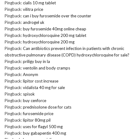
Pingback:
cialis 10 mg tablet
Pingback:
vilitra price
Pingback:
can i buy furosemide over the counter
Pingback:
androgel uk
Pingback:
buy furosemide 40mg online cheap
Pingback:
hydroxychloroquine 200 mg tablet
Pingback:
hydroxychloroquine 200 mg
Pingback:
Can antibiotics prevent infection in patients with chronic
obstructive pulmonary disease (COPD) hydroxychloroquine for sale?
Pingback:
priligy buy in la
Pingback:
ventolin and body cramps
Pingback:
Anonym
Pingback:
lipitor cost increase
Pingback:
vidalista 40 mg for sale
Pingback:
spisok
Pingback:
buy cenforce
Pingback:
prednisolone dose for cats
Pingback:
furosemide price
Pingback:
lipitor 80mg pil
Pingback:
uses for flagyl 500 mg
Pingback:
buy gabapentin 400 mg