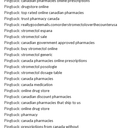
Pingback:
canadian pharmacies online prescriptions
Pingback:
drugstore online
Pingback:
top rated online canadian pharmacies
Pingback:
trust pharmacy canada
Pingback:
reallygoodemails.comorderstromectoloverthecounterusa
Pingback:
stromectol espana
Pingback:
stromectol sale
Pingback:
canadian government approved pharmacies
Pingback:
buy stromectol online
Pingback:
stromectol generic
Pingback:
canada pharmacies online prescriptions
Pingback:
stromectol posologie
Pingback:
stromectol dosage table
Pingback:
canada pharmacies
Pingback:
canada medication
Pingback:
online drug store
Pingback:
canadian discount pharmacies
Pingback:
canadian pharmacies that ship to us
Pingback:
online drug store
Pingback:
pharmacy
Pingback:
canada pharmacies
Pingback:
prescriptions from canada without