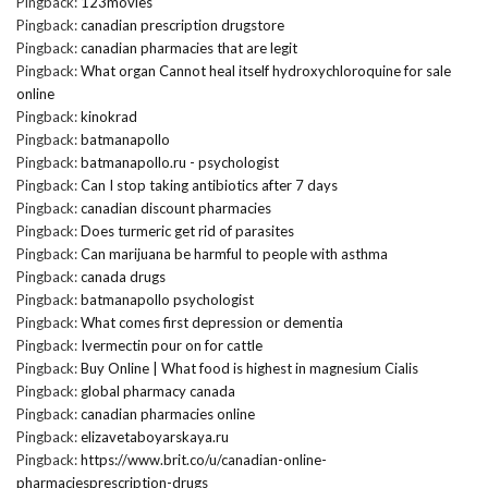
Pingback:
123movies
Pingback:
canadian prescription drugstore
Pingback:
canadian pharmacies that are legit
Pingback:
What organ Cannot heal itself hydroxychloroquine for sale
online
Pingback:
kinokrad
Pingback:
batmanapollo
Pingback:
batmanapollo.ru - psychologist
Pingback:
Can I stop taking antibiotics after 7 days
Pingback:
canadian discount pharmacies
Pingback:
Does turmeric get rid of parasites
Pingback:
Can marijuana be harmful to people with asthma
Pingback:
canada drugs
Pingback:
batmanapollo psychologist
Pingback:
What comes first depression or dementia
Pingback:
Ivermectin pour on for cattle
Pingback:
Buy Online | What food is highest in magnesium Cialis
Pingback:
global pharmacy canada
Pingback:
canadian pharmacies online
Pingback:
elizavetaboyarskaya.ru
Pingback:
https://www.brit.co/u/canadian-online-
pharmaciesprescription-drugs