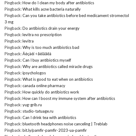
Pingback:
How do I clean my body after antibiotics
Pingback:
What kills acne bacteria naturally
Pingback:
Can you take antibiotics before bed medicament stromectol
3 mg
Pingback:
Do antibiotics drain your energy
Pingback:
levitra no prescription
Pingback:
levitra
Pingback:
Why is too much antibiotics bad
Pingback:
Äèçàéí ÷åëîâåêà
Pingback:
Can I buy antibiotics myself
Pingback:
Why are antibiotics called miracle drugs
Pingback:
ipsychologos
Pingback:
What is good to eat when on antibiotics
Pingback:
canada online pharmacy
Pingback:
How quickly do antibiotics work
Pingback:
How can I boost my immune system after antibiotics
Pingback:
yug-grib.ru
Pingback:
studio-tatuage.ru
Pingback:
Can I drink tea with antibiotics
Pingback:
bluetooth headphones noise canceling | Treblab
Pingback:
bit.ly/pamfir-pamfir-2023-ua-pamfir